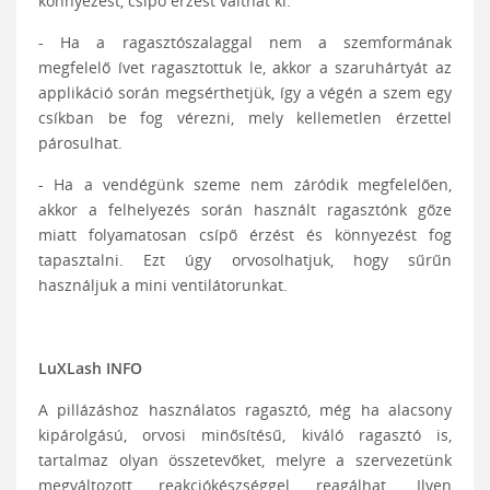
könnyezést, csípő érzést válthat ki.
- Ha a ragasztószalaggal nem a szemformának
megfelelő ívet ragasztottuk le, akkor a szaruhártyát az
applikáció során megsérthetjük, így a végén a szem egy
csíkban be fog vérezni, mely kellemetlen érzettel
párosulhat.
- Ha a vendégünk szeme nem záródik megfelelően,
akkor a felhelyezés során használt ragasztónk gőze
miatt folyamatosan csípő érzést és könnyezést fog
tapasztalni. Ezt úgy orvosolhatjuk, hogy sűrűn
használjuk a mini ventilátorunkat.
LuXLash INFO
A pillázáshoz használatos ragasztó, még ha alacsony
kipárolgású, orvosi minősítésű, kiváló ragasztó is,
tartalmaz olyan összetevőket, melyre a szervezetünk
megváltozott reakciókészséggel reagálhat. Ilyen