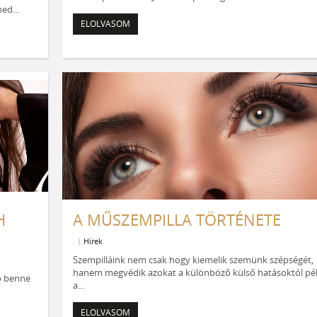
ed...
ELOLVASOM
H
A MŰSZEMPILLA TÖRTÉNETE
. |
Hírek
Szempilláink nem csak hogy kiemelik szemünk szépségét,
hanem megvédik azokat a különböző külső hatásoktól pé
ó benne
a...
ELOLVASOM