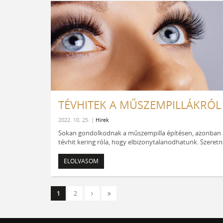
TÉVHITEK A MŰSZEMPILLÁKRÓL
2022. 10. 25. |
Hírek
Sokan gondolkodnak a műszempilla építésen, azonban 
tévhit kering róla, hogy elbizonytalanodhatunk. Szeretn
ELOLVASOM
1
2
Következő
Utolsó
›
»