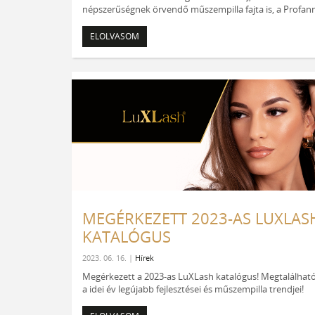
népszerűségnek örvendő műszempilla fajta is, a Profann
ELOLVASOM
MEGÉRKEZETT 2023-AS LUXLAS
KATALÓGUS
2023. 06. 16. |
Hírek
Megérkezett a 2023-as LuXLash katalógus! Megtalálhat
a idei év legújabb fejlesztései és műszempilla trendjei!