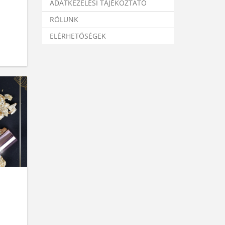
ADATKEZELÉSI TÁJÉKOZTATÓ
RÓLUNK
ELÉRHETŐSÉGEK