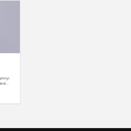
annyi
énk...