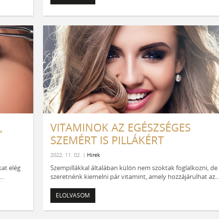
,
VITAMINOK AZ EGÉSZSÉGES
SZEMÉRT IS PILLÁKÉRT
2022. 11. 02. |
Hírek
at elég
Szempillákkal általában külön nem szoktak foglalkozni, de
..
szeretnénk kiemelni pár vitamint, amely hozzájárulhat az..
ELOLVASOM