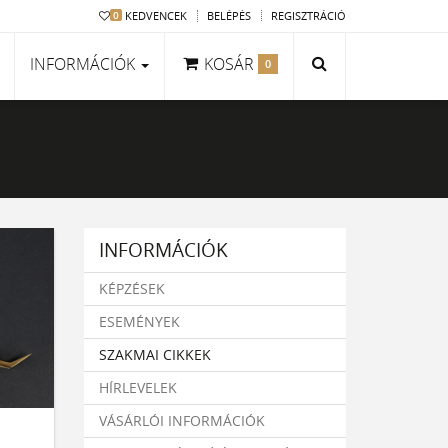
0
KEDVENCEK
BELÉPÉS
REGISZTRÁCIÓ
KERESÉS
INFORMÁCIÓK
KOSÁR
0
KOSÁR TARTALMA
Camellia pillák
A kosár üres.
INFORMÁCIÓK
KÉPZÉSEK
ESEMÉNYEK
SZAKMAI CIKKEK
HÍRLEVELEK
VÁSÁRLÓI INFORMÁCIÓK