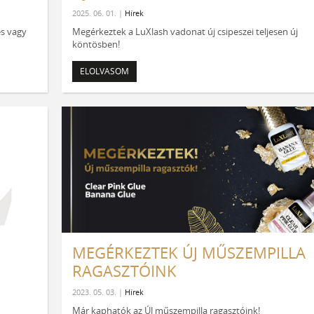
2025. 06. 01. |
Hírek
es vagy
Megérkeztek a LuXlash vadonat új csipeszei teljesen új
köntösben!
ELOLVASOM
MEGÉRKEZTEK ÚJ MŰSZEMPILLA
RAGASZTÓINK
2023. 05. 03. |
Hírek
Már kaphatók az ÚJ műszempilla ragasztóink!