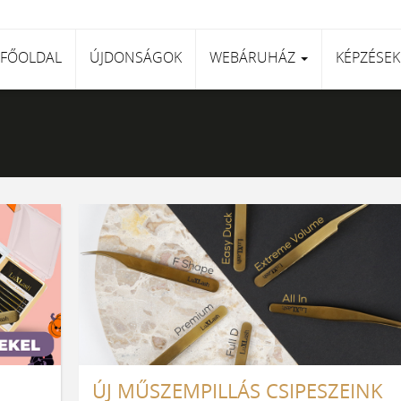
FŐOLDAL
ÚJDONSÁGOK
WEBÁRUHÁZ
KÉPZÉSEK
ic 1D pillák
Volume pillák
Fanned pillák
Pro-Fanned pillák
ÚJ MŰSZEMPILLÁS CSIPESZEINK