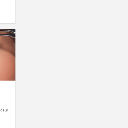
ldául