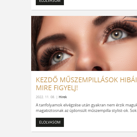
ELOLVASOM
KEZDŐ MŰSZEMPILLÁSOK HIBÁI
MIRE FIGYELJ!
2022. 11. 08. |
Hírek
A tanfolyamok elvégzése után gyakran nem érzik maguk
magabiztosnak az újdonsült műszempilla stylist-ok. Sok.
ELOLVASOM