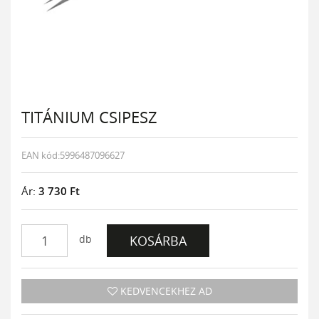
TITÁNIUM CSIPESZ
EAN kód:5996487096627
Ár:
3 730
Ft
db
KOSÁRBA
KEDVENCEKHEZ AD