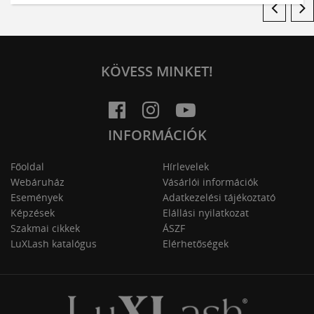
KÖVESS MINKET!
INFORMÁCIÓK
Főoldal
Hírlevelek
Webáruház
Vásárlói információk
Események
Adatkezelési tájékoztató
Képzések
Elállási nyilatkozat
Szakmai cikkek
ÁSZF
LuXLash katalógus
Elérhetőségek