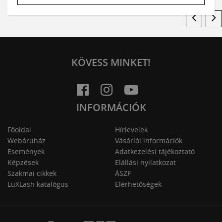
KÖVESS MINKET!
INFORMÁCIÓK
Főoldal
Hírlevelek
Webáruház
Vásárlói információk
Események
Adatkezelési tájékoztató
Képzések
Elállási nyilatkozat
Szakmai cikkek
ÁSZF
LuXLash katalógus
Elérhetőségek