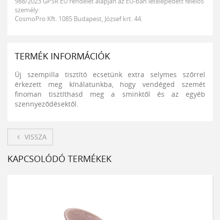
988/2023 GPSR EU rendelet alapján az EU-ban letelepedett felelős
személy:
CosmoPro Kft. 1085 Budapest, József krt. 44.
TERMÉK INFORMÁCIÓK
Új szempilla tisztító ecsetünk extra selymes szőrrel
érkezett meg kínálatunkba, hogy vendéged szemét
finoman tisztíthasd meg a sminktől és az egyéb
szennyeződésektől.
VISSZA
KAPCSOLÓDÓ TERMÉKEK